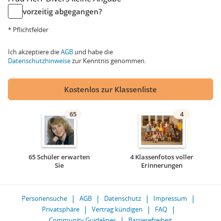
vorzeitig abgegangen?
* Pflichtfelder
Ich akzeptiere die
AGB
und habe die
Datenschutzhinweise
zur Kenntnis genommen.
Kostenlos zur Klassenliste
65
4
65 Schüler erwarten
4 Klassenfotos voller
Sie
Erinnerungen
Personensuche
AGB
Datenschutz
Impressum
Privatsphäre
Vertrag kündigen
FAQ
Community Guidelines
Barrierefreiheit