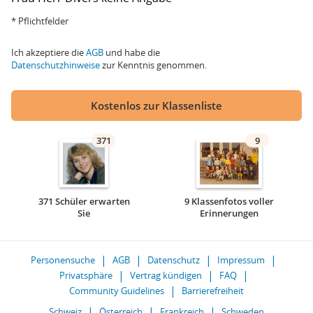
* Pflichtfelder
Ich akzeptiere die
AGB
und habe die
Datenschutzhinweise
zur Kenntnis genommen.
Kostenlos zur Klassenliste
371
9
371 Schüler erwarten
9 Klassenfotos voller
Sie
Erinnerungen
Personensuche
AGB
Datenschutz
Impressum
Privatsphäre
Vertrag kündigen
FAQ
Community Guidelines
Barrierefreiheit
Schweiz
Österreich
Frankreich
Schweden