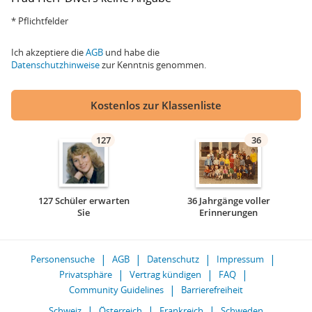
* Pflichtfelder
Ich akzeptiere die
AGB
und habe die
Datenschutzhinweise
zur Kenntnis genommen.
Kostenlos zur Klassenliste
127
36
127 Schüler erwarten
36 Jahrgänge voller
Sie
Erinnerungen
Personensuche
AGB
Datenschutz
Impressum
Privatsphäre
Vertrag kündigen
FAQ
Community Guidelines
Barrierefreiheit
Schweiz
Österreich
Frankreich
Schweden