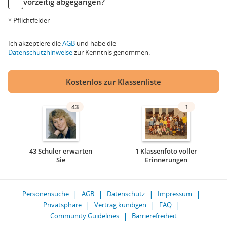
vorzeitig abgegangen?
* Pflichtfelder
Ich akzeptiere die
AGB
und habe die
Datenschutzhinweise
zur Kenntnis genommen.
Kostenlos zur Klassenliste
43
1
43 Schüler erwarten
1 Klassenfoto voller
Sie
Erinnerungen
Personensuche
AGB
Datenschutz
Impressum
Privatsphäre
Vertrag kündigen
FAQ
Community Guidelines
Barrierefreiheit