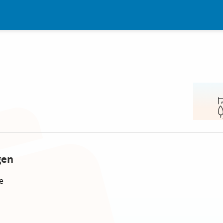
gen
e