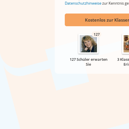
Datenschutzhinweise
zur Kenntnis 
Kostenlos zur Klassen
127
127 Schüler erwarten
3 Klas
Sie
Er