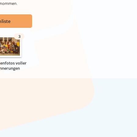
genommen.
liste
3
senfotos voller
innerungen