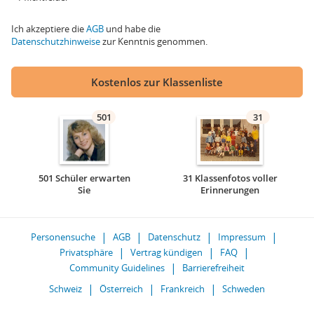
Ich akzeptiere die
AGB
und habe die
Datenschutzhinweise
zur Kenntnis genommen.
Kostenlos zur Klassenliste
501
31
501 Schüler erwarten
31 Klassenfotos voller
Sie
Erinnerungen
Personensuche
AGB
Datenschutz
Impressum
Privatsphäre
Vertrag kündigen
FAQ
Community Guidelines
Barrierefreiheit
Schweiz
Österreich
Frankreich
Schweden