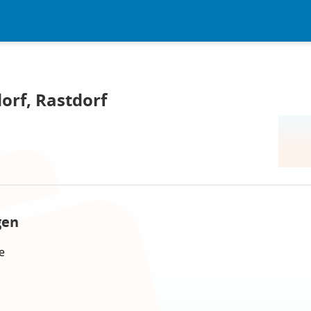
orf, Rastdorf
gen
e