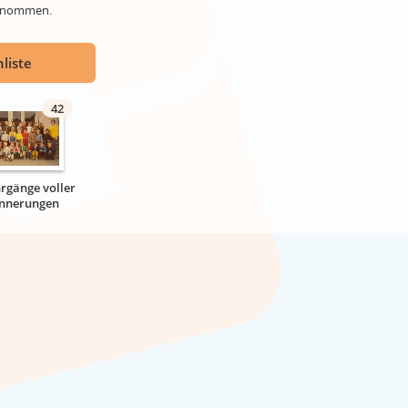
genommen.
liste
42
hrgänge voller
innerungen