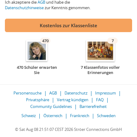
Ich akzeptiere die
AGB
und habe die
Datenschutzhinweise
zur Kenntnis genommen.
Kostenlos zur Klassenliste
470
7
470 Schüler erwarten
7 Klassenfotos voller
Sie
Erinnerungen
Personensuche
AGB
Datenschutz
Impressum
Privatsphäre
Vertrag kündigen
FAQ
Community Guidelines
Barrierefreiheit
Schweiz
Österreich
Frankreich
Schweden
© Sat Aug 08 21:51:07 CEST 2026 Ströer Connections GmbH