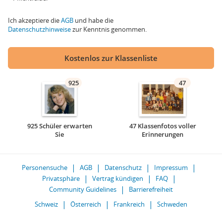
Ich akzeptiere die
AGB
und habe die
Datenschutzhinweise
zur Kenntnis genommen.
Kostenlos zur Klassenliste
925
47
925 Schüler erwarten
47 Klassenfotos voller
Sie
Erinnerungen
Personensuche
AGB
Datenschutz
Impressum
Privatsphäre
Vertrag kündigen
FAQ
Community Guidelines
Barrierefreiheit
Schweiz
Österreich
Frankreich
Schweden