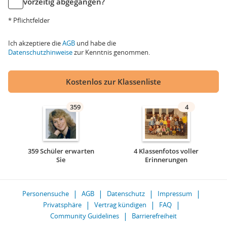
vorzeitig abgegangen?
* Pflichtfelder
Ich akzeptiere die
AGB
und habe die
Datenschutzhinweise
zur Kenntnis genommen.
Kostenlos zur Klassenliste
359
4
359 Schüler erwarten
4 Klassenfotos voller
Sie
Erinnerungen
Personensuche
AGB
Datenschutz
Impressum
Privatsphäre
Vertrag kündigen
FAQ
Community Guidelines
Barrierefreiheit