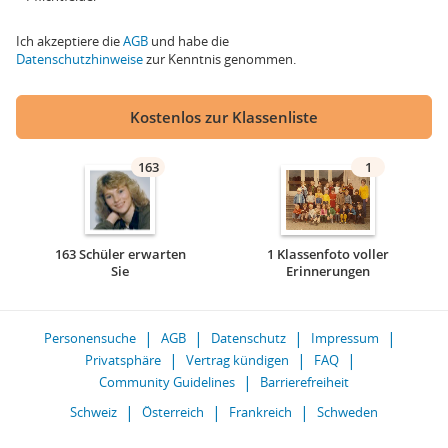
Ich akzeptiere die
AGB
und habe die
Datenschutzhinweise
zur Kenntnis genommen.
Kostenlos zur Klassenliste
163
1
163 Schüler erwarten
1 Klassenfoto voller
Sie
Erinnerungen
Personensuche
AGB
Datenschutz
Impressum
Privatsphäre
Vertrag kündigen
FAQ
Community Guidelines
Barrierefreiheit
Schweiz
Österreich
Frankreich
Schweden