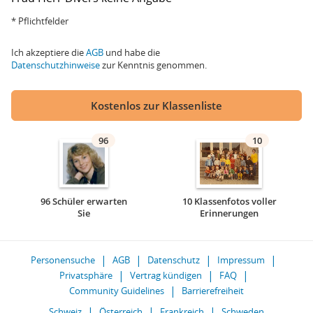
* Pflichtfelder
Ich akzeptiere die
AGB
und habe die
Datenschutzhinweise
zur Kenntnis genommen.
Kostenlos zur Klassenliste
96
10
96 Schüler erwarten
10 Klassenfotos voller
Sie
Erinnerungen
Personensuche
AGB
Datenschutz
Impressum
Privatsphäre
Vertrag kündigen
FAQ
Community Guidelines
Barrierefreiheit
Schweiz
Österreich
Frankreich
Schweden