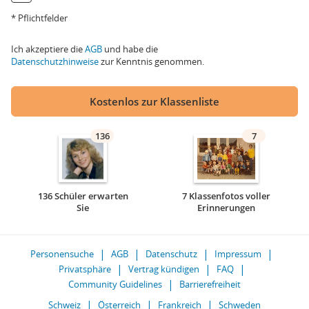
* Pflichtfelder
Ich akzeptiere die
AGB
und habe die
Datenschutzhinweise
zur Kenntnis genommen.
Kostenlos zur Klassenliste
136
7
136 Schüler erwarten
7 Klassenfotos voller
Sie
Erinnerungen
Personensuche
AGB
Datenschutz
Impressum
Privatsphäre
Vertrag kündigen
FAQ
Community Guidelines
Barrierefreiheit
Schweiz
Österreich
Frankreich
Schweden