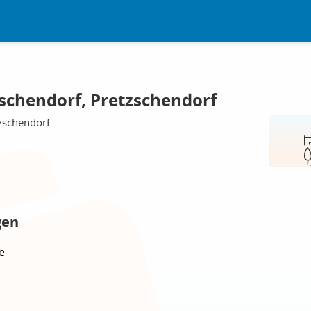
schendorf, Pretzschendorf
tzschendorf
gen
e