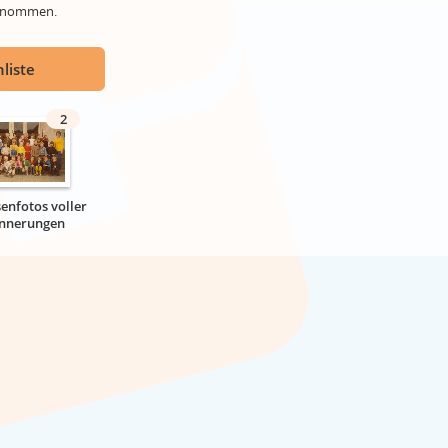
genommen.
liste
2
senfotos voller
innerungen