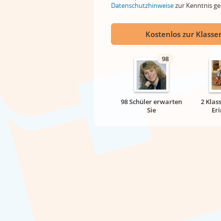
Datenschutzhinweise
zur Kenntnis 
Kostenlos zur Klassen
98
98 Schüler erwarten
2 Klas
Sie
Er