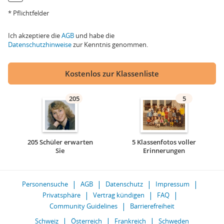
* Pflichtfelder
Ich akzeptiere die
AGB
und habe die
Datenschutzhinweise
zur Kenntnis genommen.
Kostenlos zur Klassenliste
205
5
205 Schüler erwarten
5 Klassenfotos voller
Sie
Erinnerungen
Personensuche
AGB
Datenschutz
Impressum
Privatsphäre
Vertrag kündigen
FAQ
Community Guidelines
Barrierefreiheit
Schweiz
Österreich
Frankreich
Schweden