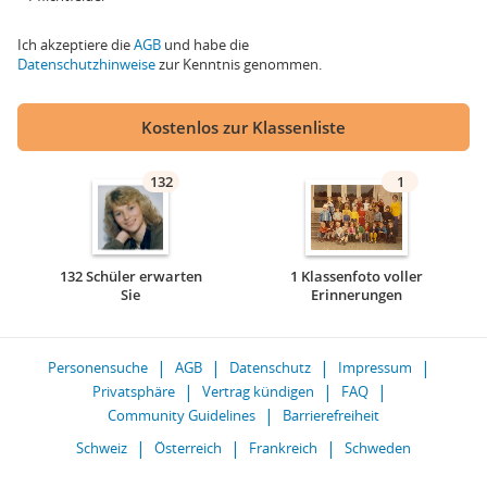
Ich akzeptiere die
AGB
und habe die
Datenschutzhinweise
zur Kenntnis genommen.
Kostenlos zur Klassenliste
132
1
132 Schüler erwarten
1 Klassenfoto voller
Sie
Erinnerungen
Personensuche
AGB
Datenschutz
Impressum
Privatsphäre
Vertrag kündigen
FAQ
Community Guidelines
Barrierefreiheit
Schweiz
Österreich
Frankreich
Schweden