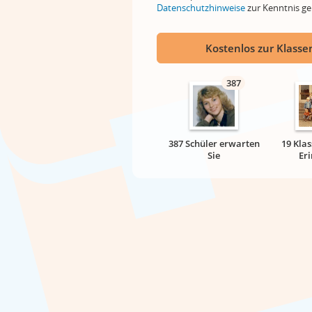
Datenschutzhinweise
zur Kenntnis 
Kostenlos zur Klassen
387
387 Schüler erwarten
19 Klas
Sie
Er