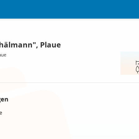
Thälmann", Plaue
aue
gen
e