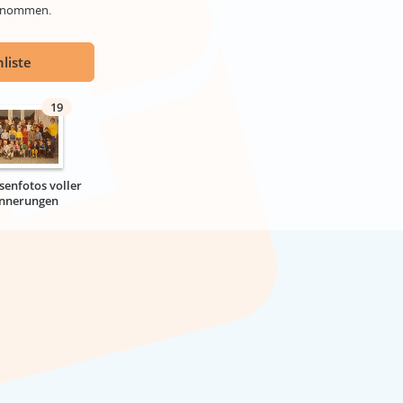
genommen.
liste
19
senfotos voller
innerungen