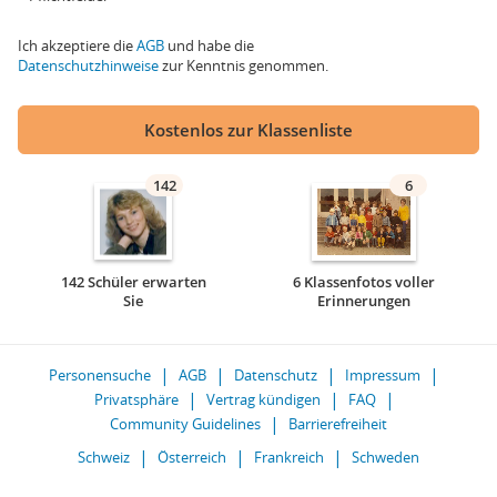
Ich akzeptiere die
AGB
und habe die
Datenschutzhinweise
zur Kenntnis genommen.
Kostenlos zur Klassenliste
142
6
142 Schüler erwarten
6 Klassenfotos voller
Sie
Erinnerungen
Personensuche
AGB
Datenschutz
Impressum
Privatsphäre
Vertrag kündigen
FAQ
Community Guidelines
Barrierefreiheit
Schweiz
Österreich
Frankreich
Schweden