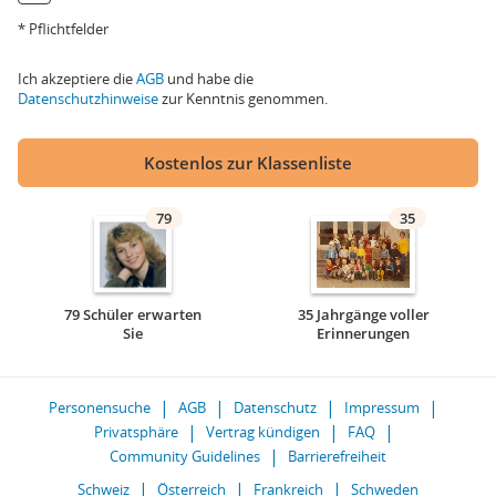
* Pflichtfelder
Ich akzeptiere die
AGB
und habe die
Datenschutzhinweise
zur Kenntnis genommen.
Kostenlos zur Klassenliste
79
35
79 Schüler erwarten
35 Jahrgänge voller
Sie
Erinnerungen
Personensuche
AGB
Datenschutz
Impressum
Privatsphäre
Vertrag kündigen
FAQ
Community Guidelines
Barrierefreiheit
Schweiz
Österreich
Frankreich
Schweden