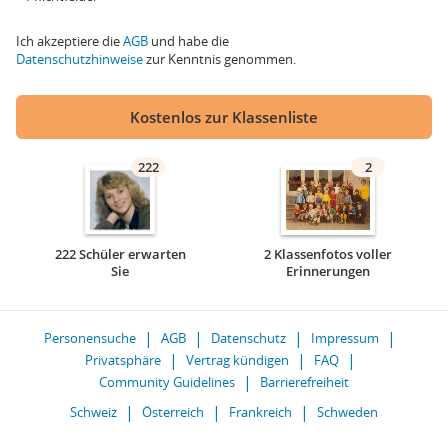
Ich akzeptiere die
AGB
und habe die
Datenschutzhinweise
zur Kenntnis genommen.
Kostenlos zur Klassenliste
222
2
222 Schüler erwarten
2 Klassenfotos voller
Sie
Erinnerungen
Personensuche
AGB
Datenschutz
Impressum
Privatsphäre
Vertrag kündigen
FAQ
Community Guidelines
Barrierefreiheit
Schweiz
Österreich
Frankreich
Schweden