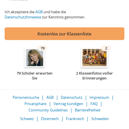
Ich akzeptiere die
AGB
und habe die
Datenschutzhinweise
zur Kenntnis genommen.
Kostenlos zur Klassenliste
79
2
79 Schüler erwarten
2 Klassenfotos voller
Sie
Erinnerungen
Personensuche
AGB
Datenschutz
Impressum
Privatsphäre
Vertrag kündigen
FAQ
Community Guidelines
Barrierefreiheit
Schweiz
Österreich
Frankreich
Schweden