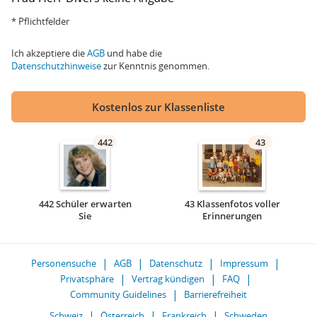
* Pflichtfelder
Ich akzeptiere die
AGB
und habe die
Datenschutzhinweise
zur Kenntnis genommen.
Kostenlos zur Klassenliste
442
43
442 Schüler erwarten
43 Klassenfotos voller
Sie
Erinnerungen
Personensuche
AGB
Datenschutz
Impressum
Privatsphäre
Vertrag kündigen
FAQ
Community Guidelines
Barrierefreiheit
Schweiz
Österreich
Frankreich
Schweden