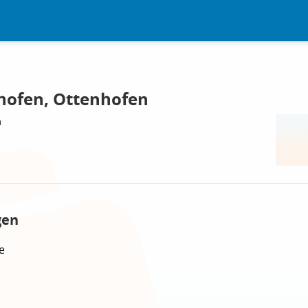
hofen, Ottenhofen
n
gen
e