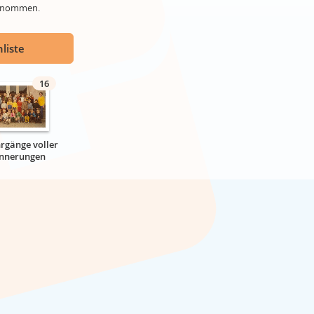
genommen.
liste
16
hrgänge voller
innerungen