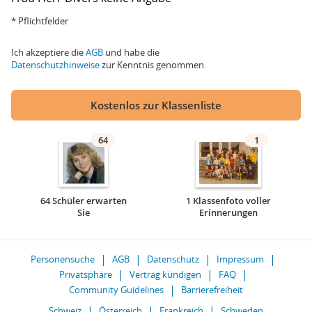
* Pflichtfelder
Ich akzeptiere die
AGB
und habe die
Datenschutzhinweise
zur Kenntnis genommen.
Kostenlos zur Klassenliste
64
1
64 Schüler erwarten
1 Klassenfoto voller
Sie
Erinnerungen
Personensuche
AGB
Datenschutz
Impressum
Privatsphäre
Vertrag kündigen
FAQ
Community Guidelines
Barrierefreiheit
Schweiz
Österreich
Frankreich
Schweden