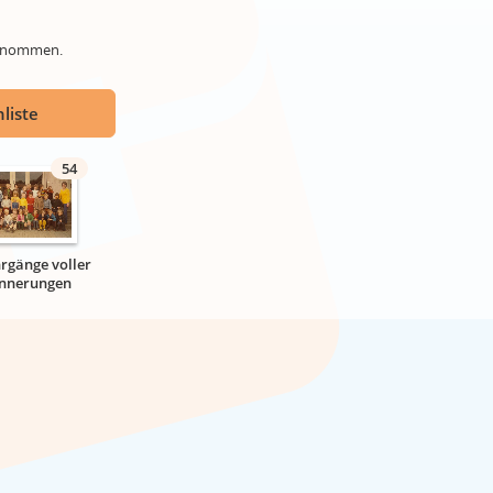
genommen.
liste
54
hrgänge voller
innerungen