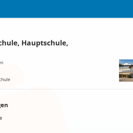
chule, Hauptschule,
en
chule
gen
e