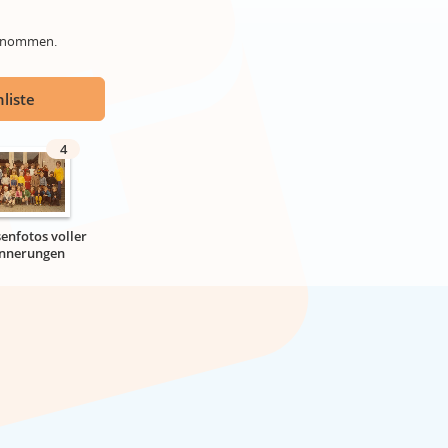
genommen.
liste
4
senfotos voller
innerungen