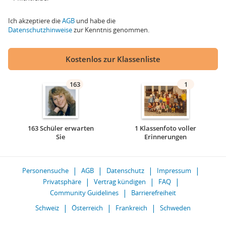
Ich akzeptiere die
AGB
und habe die
Datenschutzhinweise
zur Kenntnis genommen.
Kostenlos zur Klassenliste
163
1
163 Schüler erwarten
1 Klassenfoto voller
Sie
Erinnerungen
Personensuche
AGB
Datenschutz
Impressum
Privatsphäre
Vertrag kündigen
FAQ
Community Guidelines
Barrierefreiheit
Schweiz
Österreich
Frankreich
Schweden