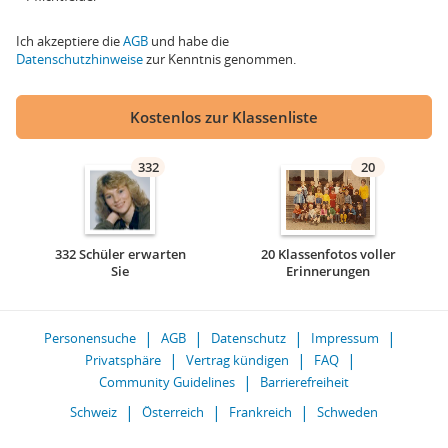
Ich akzeptiere die
AGB
und habe die
Datenschutzhinweise
zur Kenntnis genommen.
Kostenlos zur Klassenliste
332
20
332 Schüler erwarten
20 Klassenfotos voller
Sie
Erinnerungen
Personensuche
AGB
Datenschutz
Impressum
Privatsphäre
Vertrag kündigen
FAQ
Community Guidelines
Barrierefreiheit
Schweiz
Österreich
Frankreich
Schweden