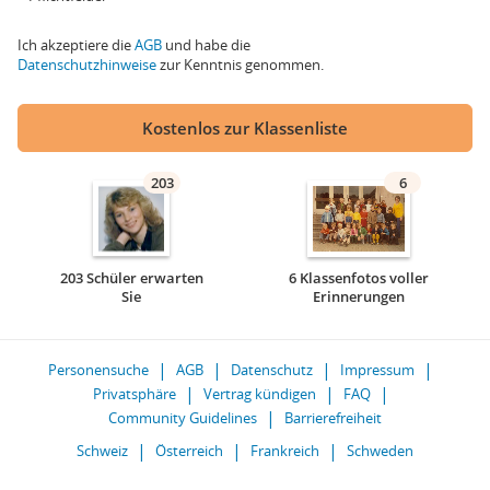
Ich akzeptiere die
AGB
und habe die
Datenschutzhinweise
zur Kenntnis genommen.
Kostenlos zur Klassenliste
203
6
203 Schüler erwarten
6 Klassenfotos voller
Sie
Erinnerungen
Personensuche
AGB
Datenschutz
Impressum
Privatsphäre
Vertrag kündigen
FAQ
Community Guidelines
Barrierefreiheit
Schweiz
Österreich
Frankreich
Schweden