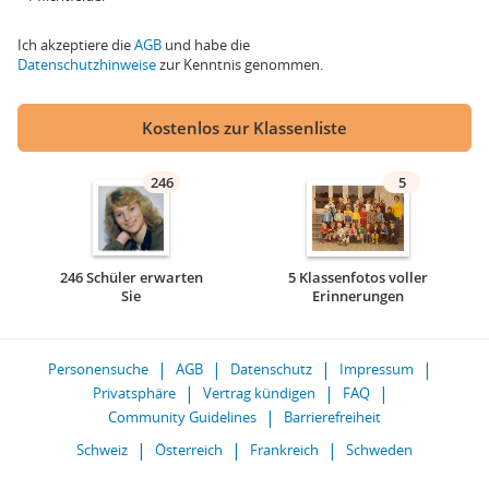
Ich akzeptiere die
AGB
und habe die
Datenschutzhinweise
zur Kenntnis genommen.
Kostenlos zur Klassenliste
246
5
246 Schüler erwarten
5 Klassenfotos voller
Sie
Erinnerungen
Personensuche
AGB
Datenschutz
Impressum
Privatsphäre
Vertrag kündigen
FAQ
Community Guidelines
Barrierefreiheit
Schweiz
Österreich
Frankreich
Schweden