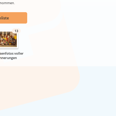
genommen.
liste
13
senfotos voller
innerungen