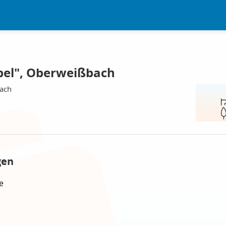
öbel", Oberweißbach
bach
gen
e