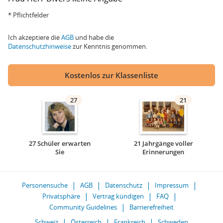
* Pflichtfelder
Ich akzeptiere die
AGB
und habe die
Datenschutzhinweise
zur Kenntnis genommen.
Kostenlos zur Klassenliste
27
21
27 Schüler erwarten
21 Jahrgänge voller
Sie
Erinnerungen
Personensuche
AGB
Datenschutz
Impressum
Privatsphäre
Vertrag kündigen
FAQ
Community Guidelines
Barrierefreiheit
Schweiz
Österreich
Frankreich
Schweden