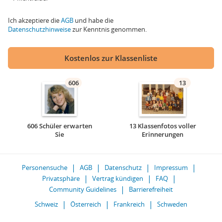
Ich akzeptiere die
AGB
und habe die
Datenschutzhinweise
zur Kenntnis genommen.
Kostenlos zur Klassenliste
606
13
606 Schüler erwarten
13 Klassenfotos voller
Sie
Erinnerungen
Personensuche
AGB
Datenschutz
Impressum
Privatsphäre
Vertrag kündigen
FAQ
Community Guidelines
Barrierefreiheit
Schweiz
Österreich
Frankreich
Schweden