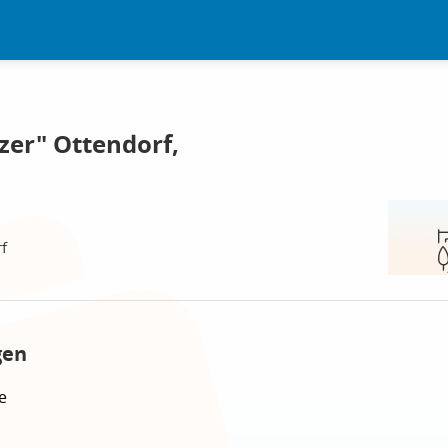
er" Ottendorf,
f
gen
e