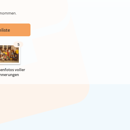
genommen.
liste
5
senfotos voller
innerungen