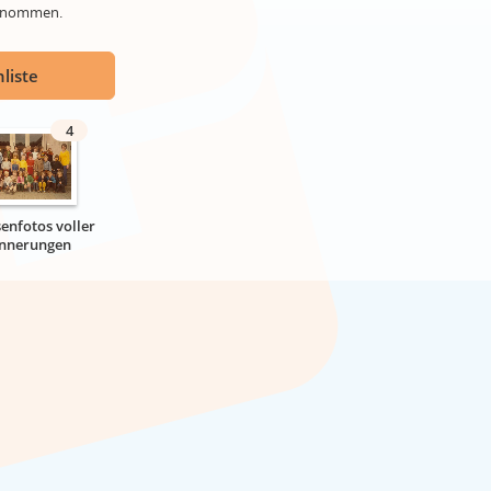
genommen.
liste
4
senfotos voller
innerungen