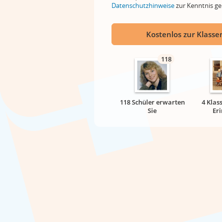
Datenschutzhinweise
zur Kenntnis 
Kostenlos zur Klassen
118
118 Schüler erwarten
4 Klas
Sie
Er