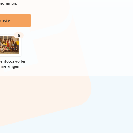
genommen.
liste
6
senfotos voller
innerungen