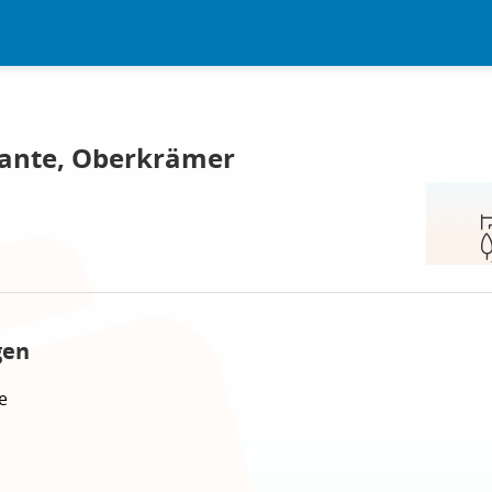
ante, Oberkrämer
gen
e