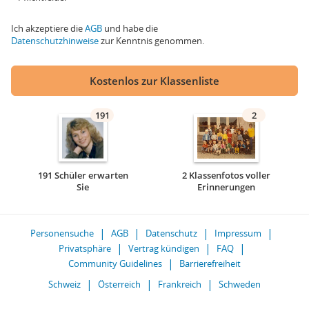
Ich akzeptiere die
AGB
und habe die
Datenschutzhinweise
zur Kenntnis genommen.
Kostenlos zur Klassenliste
191
2
191 Schüler erwarten
2 Klassenfotos voller
Sie
Erinnerungen
Personensuche
AGB
Datenschutz
Impressum
Privatsphäre
Vertrag kündigen
FAQ
Community Guidelines
Barrierefreiheit
Schweiz
Österreich
Frankreich
Schweden