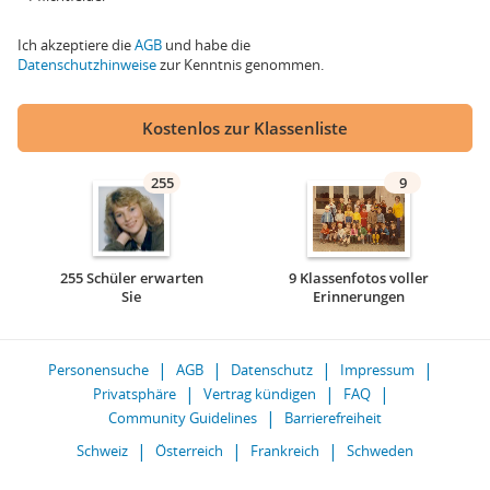
Ich akzeptiere die
AGB
und habe die
Datenschutzhinweise
zur Kenntnis genommen.
Kostenlos zur Klassenliste
255
9
255 Schüler erwarten
9 Klassenfotos voller
Sie
Erinnerungen
Personensuche
AGB
Datenschutz
Impressum
Privatsphäre
Vertrag kündigen
FAQ
Community Guidelines
Barrierefreiheit
Schweiz
Österreich
Frankreich
Schweden