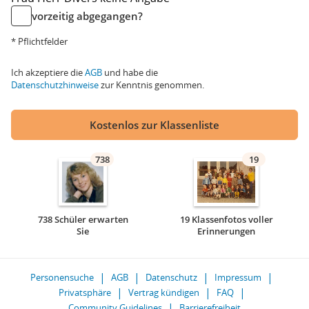
vorzeitig abgegangen?
* Pflichtfelder
Ich akzeptiere die
AGB
und habe die
Datenschutzhinweise
zur Kenntnis genommen.
Kostenlos zur Klassenliste
738
19
738 Schüler erwarten
19 Klassenfotos voller
Sie
Erinnerungen
Personensuche
AGB
Datenschutz
Impressum
Privatsphäre
Vertrag kündigen
FAQ
Community Guidelines
Barrierefreiheit