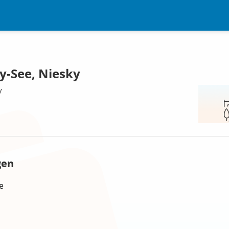
y-See, Niesky
y
gen
e