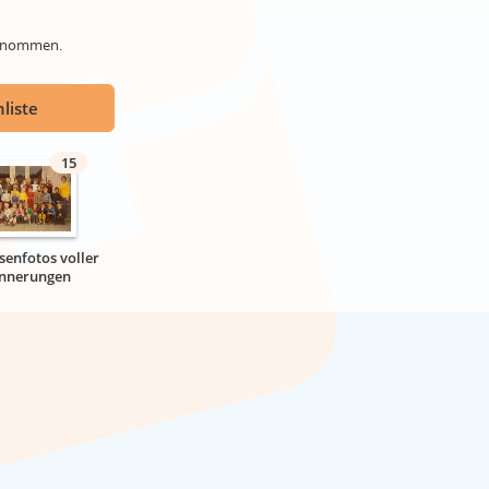
genommen.
liste
15
senfotos voller
innerungen