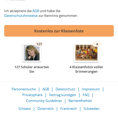
Ich akzeptiere die
AGB
und habe die
Datenschutzhinweise
zur Kenntnis genommen.
Kostenlos zur Klassenliste
127
4
127 Schüler erwarten
4 Klassenfotos voller
Sie
Erinnerungen
Personensuche
AGB
Datenschutz
Impressum
Privatsphäre
Vertrag kündigen
FAQ
Community Guidelines
Barrierefreiheit
Schweiz
Österreich
Frankreich
Schweden