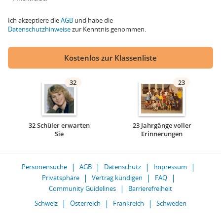
Ich akzeptiere die
AGB
und habe die
Datenschutzhinweise
zur Kenntnis genommen.
Kostenlos zur Klassenliste
32
23
32 Schüler erwarten
23 Jahrgänge voller
Sie
Erinnerungen
Personensuche
AGB
Datenschutz
Impressum
Privatsphäre
Vertrag kündigen
FAQ
Community Guidelines
Barrierefreiheit
Schweiz
Österreich
Frankreich
Schweden