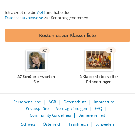
Ich akzeptiere die
AGB
und habe die
Datenschutzhinweise
zur Kenntnis genommen.
Kostenlos zur Klassenliste
87
3
87 Schüler erwarten
3 Klassenfotos voller
Sie
Erinnerungen
Personensuche
AGB
Datenschutz
Impressum
Privatsphäre
Vertrag kündigen
FAQ
Community Guidelines
Barrierefreiheit
Schweiz
Österreich
Frankreich
Schweden