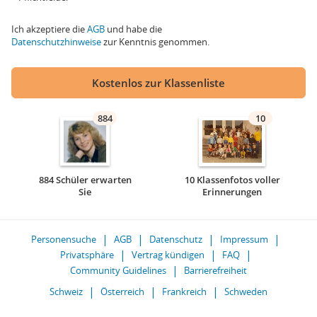
Ich akzeptiere die
AGB
und habe die
Datenschutzhinweise
zur Kenntnis genommen.
Kostenlos zur Klassenliste
884
10
884 Schüler erwarten
10 Klassenfotos voller
Sie
Erinnerungen
Personensuche
AGB
Datenschutz
Impressum
Privatsphäre
Vertrag kündigen
FAQ
Community Guidelines
Barrierefreiheit
Schweiz
Österreich
Frankreich
Schweden