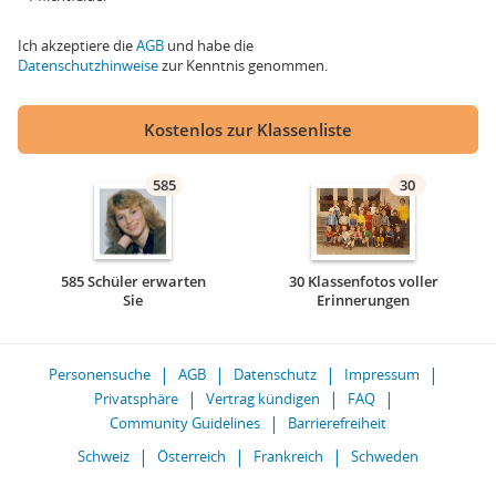
Ich akzeptiere die
AGB
und habe die
Datenschutzhinweise
zur Kenntnis genommen.
Kostenlos zur Klassenliste
585
30
585 Schüler erwarten
30 Klassenfotos voller
Sie
Erinnerungen
Personensuche
AGB
Datenschutz
Impressum
Privatsphäre
Vertrag kündigen
FAQ
Community Guidelines
Barrierefreiheit
Schweiz
Österreich
Frankreich
Schweden