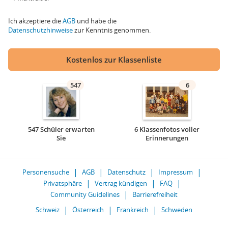
Ich akzeptiere die
AGB
und habe die
Datenschutzhinweise
zur Kenntnis genommen.
Kostenlos zur Klassenliste
547
6
547 Schüler erwarten
6 Klassenfotos voller
Sie
Erinnerungen
Personensuche
AGB
Datenschutz
Impressum
Privatsphäre
Vertrag kündigen
FAQ
Community Guidelines
Barrierefreiheit
Schweiz
Österreich
Frankreich
Schweden