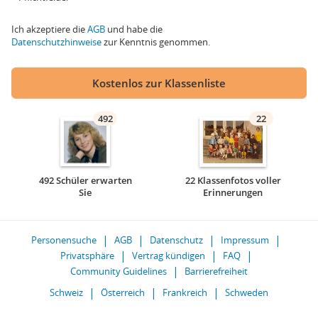
Ich akzeptiere die
AGB
und habe die
Datenschutzhinweise
zur Kenntnis genommen.
Kostenlos zur Klassenliste
492
22
492 Schüler erwarten
22 Klassenfotos voller
Sie
Erinnerungen
Personensuche
AGB
Datenschutz
Impressum
Privatsphäre
Vertrag kündigen
FAQ
Community Guidelines
Barrierefreiheit
Schweiz
Österreich
Frankreich
Schweden