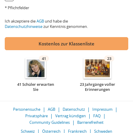
* Pflichtfelder
Ich akzeptiere die
AGB
und habe die
Datenschutzhinweise
zur Kenntnis genommen.
Kostenlos zur Klassenliste
41
23
41 Schüler erwarten
23 Jahrgänge voller
Sie
Erinnerungen
Personensuche
AGB
Datenschutz
Impressum
Privatsphäre
Vertrag kündigen
FAQ
Community Guidelines
Barrierefreiheit
Schweiz
Österreich
Frankreich
Schweden