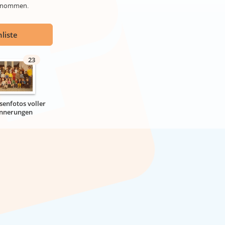
genommen.
liste
23
senfotos voller
innerungen