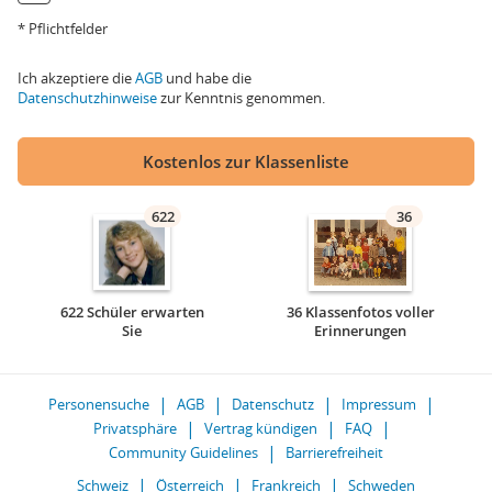
* Pflichtfelder
Ich akzeptiere die
AGB
und habe die
Datenschutzhinweise
zur Kenntnis genommen.
Kostenlos zur Klassenliste
622
36
622 Schüler erwarten
36 Klassenfotos voller
Sie
Erinnerungen
Personensuche
AGB
Datenschutz
Impressum
Privatsphäre
Vertrag kündigen
FAQ
Community Guidelines
Barrierefreiheit
Schweiz
Österreich
Frankreich
Schweden